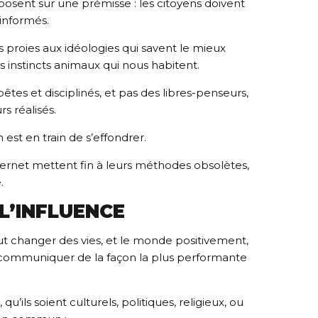
sent sur une prémisse : les citoyens doivent
informés.
 proies aux idéologies qui savent le mieux
as instincts animaux qui nous habitent.
êtes et disciplinés, et pas des libres-penseurs,
s réalisés.
est en train de s’effondrer.
ternet mettent fin à leurs méthodes obsolètes,
.
 L’INFLUENCE
t changer des vies, et le monde positivement,
le communiquer de la façon la plus performante
ils soient culturels, politiques, religieux, ou