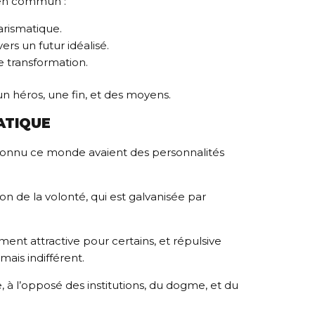
 en commun :
arismatique.
ers un futur idéalisé.
e transformation.
un héros, une fin, et des moyens.
ATIQUE
 connu ce monde avaient des personnalités
n de la volonté, qui est galvanisée par
ment attractive pour certains, et répulsive
mais indifférent.
, à l’opposé des institutions, du dogme, et du