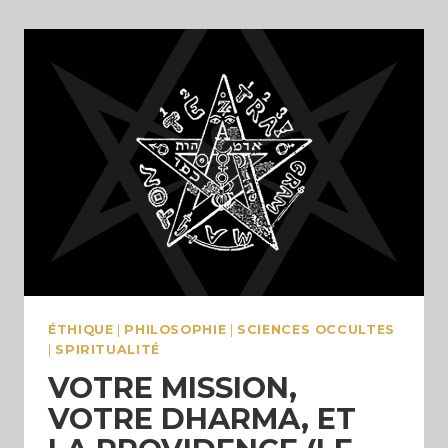
À
SA
VIE
(ET
SURVIVRE
À
LA
TRAGÉDIE)
ÉTHIQUE
|
PHILOSOPHIE
|
SCIENCES OCCULTES
|
SPIRITUALITÉ
VOTRE MISSION,
VOTRE DHARMA, ET