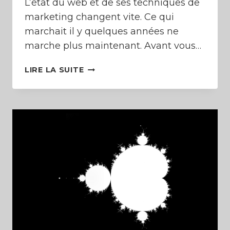
L’état du web et de ses techniques de
marketing changent vite. Ce qui
marchait il y quelques années ne
marche plus maintenant. Avant vous…
LES
LIRE LA SUITE
INTROVERTIS
SONT
LES
GRANDS
GAGNANTS
DE
L’ÉCONOMIE
4.0