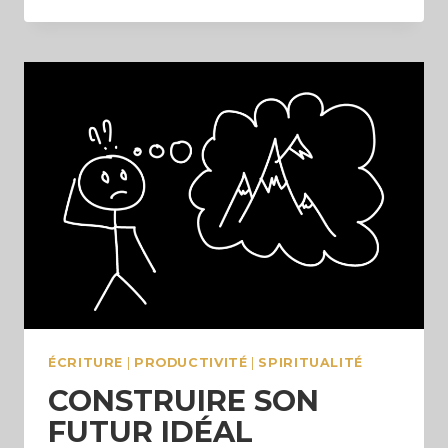
SUCCÈS
(ET
LE
BONHEUR)
N’EST
PAS
QUELQUE
CHOSE
QUI
SE
POURSUIT
ÉCRITURE
|
PRODUCTIVITÉ
|
SPIRITUALITÉ
CONSTRUIRE SON
FUTUR IDÉAL