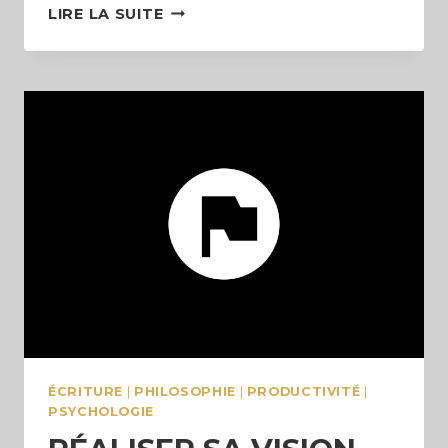
RÉÉCRIRE
LIRE LA SUITE
SES
CONDITIONNEMENTS
ET
SES
TRAUMATISMES
(ET
DÉVELOPPER
SES
CIRCUITS
SUPÉRIEURS)
ÉCRITURE
|
PHILOSOPHIE
|
PRODUCTIVITÉ
|
PSYCHOLOGIE