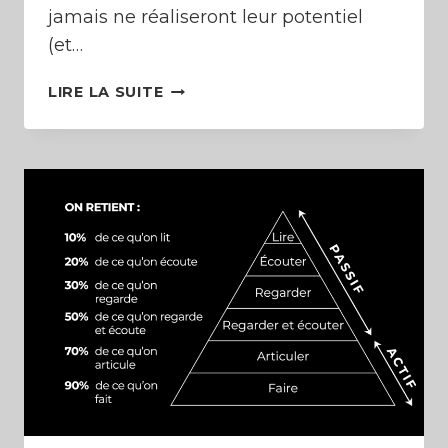
jamais ne réaliseront leur potentiel
(et…
TRANSMUTER
LIRE LA SUITE
LA
FRUSTRATION
EN
MOTEUR
D’ACTION
(RÉALISER
SES
RÊVES,
ET
NE
PAS
FINIR
AIGRI)