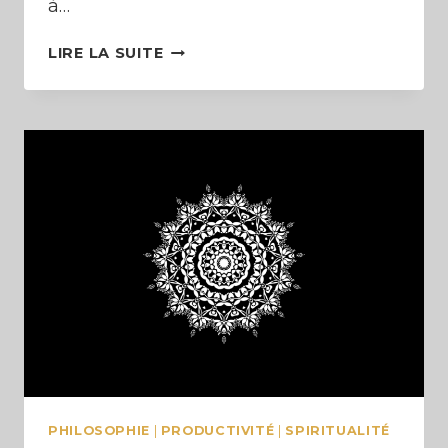
à…
LA
LIRE LA SUITE
VIE
EST
UN
JEU
(LES
SECRETS
DE
LA
PERFORMANCE)
PHILOSOPHIE
|
PRODUCTIVITÉ
|
SPIRITUALITÉ