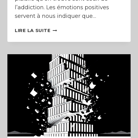
l’addiction. Les émotions positives
servent à nous indiquer que…
2
LIRE LA SUITE
HABITUDES
POUR
CHANGER
DE
VIE
(COMMENT
REPRENDRE
LE
CONTRÔLE)