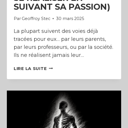
SUIVANT SA PASSION)
Par
Geoffroy Stec
30 mars 2025
La plupart suivent des voies déjà
tracées pour eux… par leurs parents,
par leurs professeurs, ou par la société.
Ils ne réalisent jamais leur…
RÉPONDRE
LIRE LA SUITE
À
L’APPEL
DU
DESTIN
(COMMENT
SE
RÉALISER
EN
SUIVANT